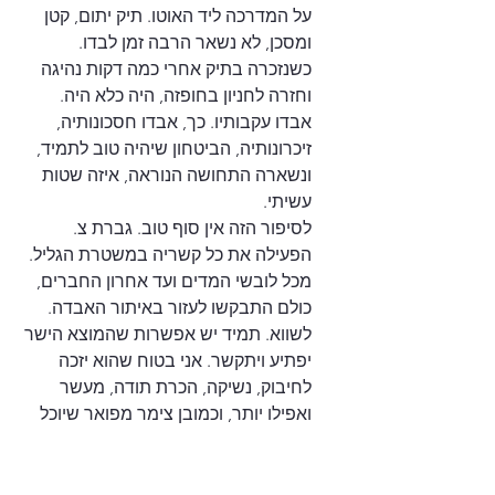
על המדרכה ליד האוטו. תיק יתום, קטן 
ומסכן, לא נשאר הרבה זמן לבדו. 
כשנזכרה בתיק אחרי כמה דקות נהיגה 
וחזרה לחניון בחופזה, היה כלא היה. 
אבדו עקבותיו. כך, אבדו חסכונותיה, 
זיכרונותיה, הביטחון שיהיה טוב לתמיד, 
ונשארה התחושה הנוראה, איזה שטות 
עשיתי.
לסיפור הזה אין סוף טוב. גברת צ. 
הפעילה את כל קשריה במשטרת הגליל. 
מכל לובשי המדים ועד אחרון החברים, 
כולם התבקשו לעזור באיתור האבדה. 
לשווא. תמיד יש אפשרות שהמוצא הישר 
יפתיע ויתקשר. אני בטוח שהוא יזכה 
לחיבוק, נשיקה, הכרת תודה, מעשר 
ואפילו יותר, וכמובן צימר מפואר שיוכל 
להתארח בו עם בני משפחתו לפחות 
פעם בשנה... הסיפור אמיתי, כמו 
הדמעות של חברתנו העצובה, ומי ייתן כי 