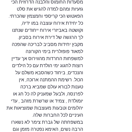
מסעדות החומוס והלבנה הדרוזית הכי 
גזעיות ומהם למדה להגיש את סלט 
הפאטוש הכי קריספי וחמצמץ שהכרתי. 
כל יחידת אירוח עוצבה במו ידיה, 
וקושטה באביזרי אירוח ייחודים שנתנו 
לך הרגשה של דירת אירוח בסביון. 
מקבץ יחידות מסביב לבריכה שהפכה 
למאוד פופולרית בימי הקורונה 
למשפחות החרדות מהווירוס אך עדיין 
רוצות לחגוג ימי הולדת עם כל הילדים 
והנכדים, ביחוד כשהסבא משלם על 
הכול. רשימת ההמתנה ארוכה, אין 
טענות לבורא עולם שמביא ברכה 
לפרנסה, ולבעל שמעניק לה כל חג או 
יומולדת , צמיד או שרשרת מזהב , עדי 
יהלומים וטבעות מעוצבות שמוציאות את 
העיניים לכל החברות שלה.
במשפחתה של גברת צימר לא נשארו 
הרבה נשים, האימא נפטרה מזמן וגם 