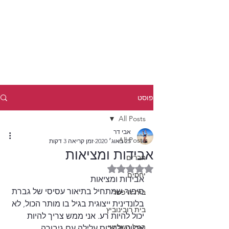
פוסט
All Posts
אבי דר
All Posts
25 באוג׳ 2020
זמן קריאה 3 דקות
אבידות ומציאות
חברים
דירוג של NaN מתוך 5 כוכבים
יחסים
אבידות ומציאות
סיפור שמתחיל בתיאור עסיסי של גברת 
בית היפשר
בלונדינית ייצוגית בגיל בו מותר הכול, לא 
בית רובינוביץ
יכול להיות רע. אני ממש צריך להיות 
הגיל השלישי
אדיוט ולהרוס עלילה עם גיבורה 