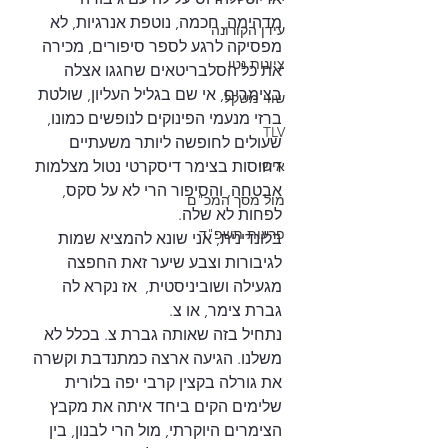
מדהימה, חכמה, נוטפת אנרגיות, לא 
עידן הקורונה
מפסיקה לרגע לספר סיפורים, מכירה 
ציונות נטו
את כל הסלבריטאים שחגגו אצלה 
בצימרים, אי שם בגליל העליון, שולטת 
שווי משקל
ברזי מנעמי הפינוקים לנופשים כמונו, 
TLV
שעולים לחופשה ליותר משעתיים 
אישי
דחוסות בצימר דיסקרטי נטול מצלמות 
אבטחה, והסיפור הרי לא על סקס, 
מול מסך המכ"ם
לפחות לא שלה.
פרעות תשפ"ד
בלונדינית, אני שונא להמציא שמות 
לגיבורות וצבע שיער זאת החפצה 
מגעילה ושוביניסטית,  אז נקרא לה 
גברת צימר, או צ.
נתחיל בזה שאותה גברת צ. בכלל לא 
משלנו. הגיעה ארצה כמתנדבת וקשרה 
את גורלה בקצין קרבי יפה בלורית 
שלימים הקים ביחד איתה את מקבץ 
הצימרים היוקרתי, מול הרי לבנון, בין 