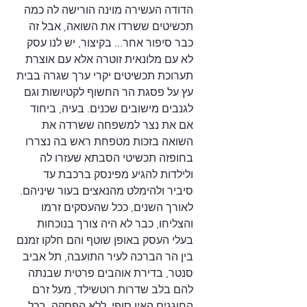
הדודה העשירה מוינה הורישה לה כמה 
תכשיטים ששרדו את השואה, אבל זה 
כבר סיפור אחר... בקיצור, יש לנו עסק 
לא עם מלונאית זוטרה אלא עם אוצרת 
תערוכת תכשיטים יקרי ערך שגרה בבית 
עץ על פסגת הר החשוף לקטיושות וגם 
לגנבים מישובים שכנים. בעיה, ביחוד 
אם את נצר למשפחה ששרדה את 
השואה בזכות מטפחת ראש בה נצררו 
בחופזה תכשיטי הסבתא שעזרו לה 
ולילדות להגיע מפינסק ברכבת עד 
סיביר ולהימלט מהנאצים בעור שיניהם.
לאורך השנים, ככל שהעסקים זרמו 
והצליחו, כבר לא היה צורך בנוכחות 
בעלי העסק באופן שוטף והם חלקו זמנם 
בין הר הברכה לעיר התועבה, תל אביב 
סנטר, בדירת אוהבים פרטית שבנתה 
להם בלב שדרות רוטשילד, מעל זרם 
החוגגים האין סופי, ללא הפסקה. בכל 