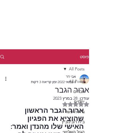
פוסט
All Posts
אבי דר
All Posts
6 במאי 2022
זמן קריאה 3 דקות
ארור הגבר
חברים
עודכן:
28 במרץ 2023
יחסים
דירוג של NaN מתוך 5 כוכבים
ארור הגבר הראשון 
בית היפשר
שהוציא את הפגיון 
בית רובינוביץ
האישי שלו מהנדן ואמר: 
הגיל השלישי