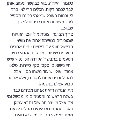
כלומר - יאללה, בוא בבקשה ונעזוב אותן 
לבד לכמה דקות. הכלים הרי לא יברחו 
לי, וכמות האוכל שמאמי הכינה תספיק 
לעוד משפחה אחת לפחות למשך 
שבוע...
צריך תביעה ייצוגית מול יועצי הזוגיות 
שמזכירים בנשימה אחת את נושא 
הבישול הזוגי עם בילויים זוגיים אחרים 
הטעונים שיפור במסגרת המסע לתיקון 
הטעמים בתבשיל הקדרה הכי נפוץ שיש 
- חיי נישואים. סקס, סקי, סיירות, סלאו 
צמוד, ואולי יש עוד משהו בס' - אבל 
למה להכניס אותנו למטבח, אלא אם זה 
טבוע אצלנו בנשמה?
את הנטייה הזאת אנחנו מכירים כבר 
בשנה הראשונה ומפנימים מי מבשל ומי 
צד. אצל מי יצר הבישול נחבא עמוק 
בארון המטבח ולפעמים מחליט לצאת 
ממנו באמצע החיים ומי שרק טועם 