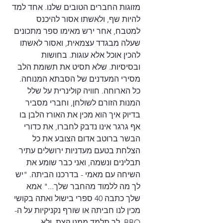
מזוגות החברים הטובים שלנו. אחד למד 
להיות שף, ולאשתו אסור להיכנס 
למטבח, אחר ירש מאימו ספר מתכונים 
שעלה מבגדד עצמאית, ואסור לאשתו 
להכין אוכל אלא עוגות. בחושות 
ובסיסיות. שלא תסיט את תשומת הלב 
מסירי המעדנים של הסבתא המנוחה. 
כל הארוחה. חוויה קולינרית על שלל 
המנות הזורם לשולחן, וחברי מסביר 
בדיוק איך הוא מכין את האורז הלבן בו 
אף גרגר אינו נדבק לחברו, את כדורי 
הבשר ברוטב אדום הצובע את כל 
הצלחת בטעם מעדניות ירושלים עתיר 
תבלינים ונשמה, ואני כבר שומע את 
השיחה עם מאמי - בדרכנו הביתה. "יש 
לך מה ללמוד מהחבר שלך..." אמא 
שלך כתבה 40 ספרי בישול ואתה בקושי 
מכין לנו חביתה או שורף נקניקיות על ה-
BBQ. לך תלמד ממנו קצת, ולא 