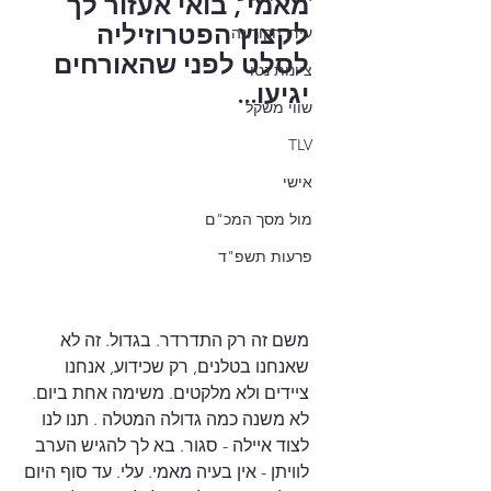
מאמי , בואי אעזור לך 
לקצוץ הפטרוזיליה 
עידן הקורונה
לסלט לפני שהאורחים 
ציונות נטו
יגיעו...
שווי משקל
TLV
אישי
מול מסך המכ"ם
פרעות תשפ"ד
משם זה רק התדרדר. בגדול. זה לא 
שאנחנו בטלנים, רק שכידוע, אנחנו 
ציידים ולא מלקטים. משימה אחת ביום. 
לא משנה כמה גדולה המטלה . תנו לנו 
לצוד איילה - סגור. בא לך להגיש הערב 
לוויתן - אין בעיה מאמי. עלי. עד סוף היום 