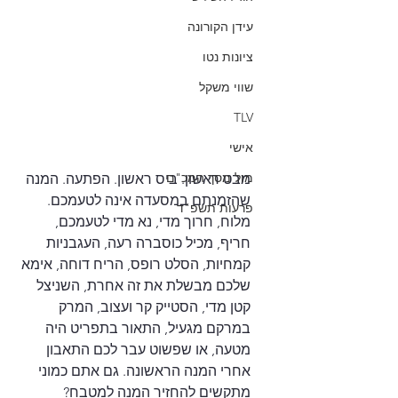
עידן הקורונה
ציונות נטו
שווי משקל
TLV
אישי
מול מסך המכ"ם
מבט ראשון. ביס ראשון. הפתעה. המנה 
שהזמנתם במסעדה אינה לטעמכם. 
פרעות תשפ"ד
מלוח, חרוך מדי, נא מדי לטעמכם, 
חריף, מכיל כוסברה רעה, העגבניות 
קמחיות, הסלט רופס, הריח דוחה, אימא 
שלכם מבשלת את זה אחרת, השניצל 
קטן מדי, הסטייק קר ועצוב, המרק 
במרקם מגעיל, התאור בתפריט היה 
מטעה, או שפשוט עבר לכם התאבון 
אחרי המנה הראשונה. גם אתם כמוני 
מתקשים להחזיר המנה למטבח?