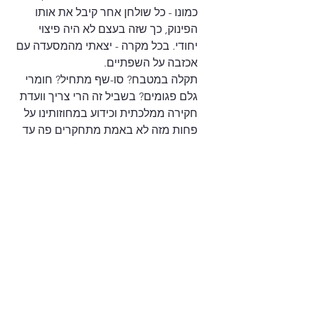
כמונו - כל שולחן אחר קיבל את אותו 
הפינוק, כך שזה בעצם לא היה פיצוי 
יחודי. בכל מקרה - יצאתי מהמסעדה עם 
אכזבה על השפתיים.
תקלה במטבח? סו-שף מתחיל? חומרי 
גלם פגומים? בשביל זה הרי צריך וועדת 
חקירה ממלכתית וכידוע במחוזותינו על 
פחות מזה לא באמת מתחקרים פה עד 
הסוף. אז מבחינתי  - ארוחה מאכזבת. 
המקום היה מלא, ולפי החיוכים וזרם 
המנות החד -סטרי מהמטבח לשולחנות, 
התקלה קרתה רק בשולחן שלנו וכל 
השאר נהנו. לשמחתי - את השקיעה 
אפשר לראות מעוד מספר מסעדות 
מפנקות בעיר, אז כנראה שלא נתראה 
בקרוב עם ים שבע. בנוסף,  ארוחה אינה 
רק אוכל אלא שיחה וחברותא - ומהפן 
הזה  היה לנו ערב מוצלח ביותר.