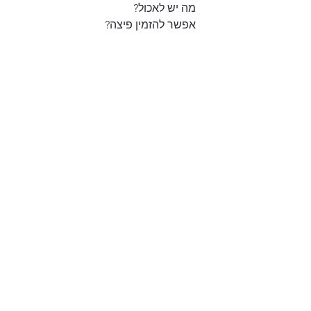
מה יש לאכול?
אפשר להזמין פיצה?
איפה האוטו שלך חונה?
אפשר את כרטיס האשראי שלך?
למה, מה קרה?
לא בא לי!
אוף, נמאסתם עלי!
אישי
הצג הכול
פוסטים אחרונים