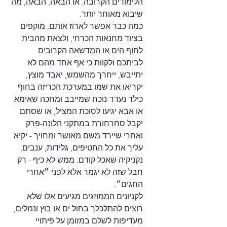
הלימודים הקרובה. או הבאה, הבאה, מה 
שיבוא מאוחר יותר. 
כמה כבר אפשר לארוז אותם, מוקפים 
בציוד מחנאות הכרחי, ולצאת מהבית 
לחוף הים או המדשאה הקרובים 
לביתכם ולקוות כי אף אחד מהם לא 
יתייבש, ייחרך מהשמש, יאבד מוצץ, 
יקריאו את שמו במערכת הכריזה בחוף 
כילד נעדר-נוכח שמייבב ומחכה שאימא 
או אבא יגיעו לסוכת המציל, או שסתם 
יקבל סחרחורת במתקני הלונה-פרק 
ואחרי שיירד משם מאושר ומחויך - יקיא 
עליך את כל החטיפים, גלידות, ענבים, 
נקניקיה שאכל קודם. ממש לא כיף - רק 
חבל שזה לא יגמר אלא לפני ״אחרי 
החגים״. 
לקניונים הממוזגים מגיעים אלו שלא 
רוצים להתלכלך בחול ים או בוץ ונמלים, 
מעדיפות לשלם במזומן על פיתויי 