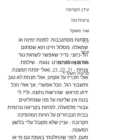
עידן הקורונה
ציונות נטו
שווי משקל
דלתות מסתובבות. לפנות ימינה או 
TLV
שמאלה. מסלול חיינו הוא שסתום 
אישי
חד-כיווני. נדיר שאפשר לשחות נגד 
הזרם או להתחרט. נגעת - שילמת. 
מול מסך המכ"ם
צנחת - 21, 22, 23, ואולי יפתח המצנח. 
פרעות תשפ"ד
אולי תכריז על אקזיט, אולי תנחת לא טוב 
ותשבור רגל. הכל אפשרי, אך אולי הכל 
ידוע מראש. שהרשות נתונה, ולי? לי 
בטח אין שליטה על מה שמחליטים 
עבורי מלמעלה, לפחות בקריאה טרומית 
בבית הנבחרים על הזיות המהפיכה 
הקרובה - עניין שלא מקובל עליי בלשון 
המעטה.
פעם, לפני שהחלטתי באמת עם מי או 