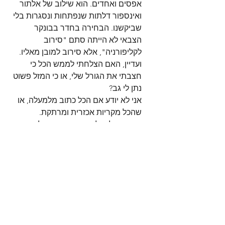
אפסים ואחדים. הוא שילוב של אלתור 
ואינספור דלתות שנפתחות ונסגרות בלי 
שביקשנו. הבחירה בחדר בבונקר 
הצבאי לא הייתה סתם "סירוב 
לקליפורניה", אלא סירוב למובן מאליו. 
ועדיין, האם הצלחתי לממש הכל כי 
חצבתי את הגורל שלי, או כי המזל פשוט 
נתן לי גב?
אני לא יודע אם הכל כתוב מלמעלה, או 
שהכל מקריות אכזרית ומרתקת.
אנחנו יכולים לתכנן נחיתה מושלמת, 
להוריד גלגלים, להוציא מדפים ולפרוס 
מעצורי אוויר בדרך לפיינל מתוכנן היטב. 
ואז, ציפור קטנה חוצה את המסלול, 
נשאבת למנוע שמתלקח מיד, ואתה 
מוצא את עצמך בסיבוב דרמטי על מנוע 
אחד, ברגע הכי לא נוח ובסיטואציה הכי 
מורכבת שרק דמיינת. כי בסוף, אחרי כל 
הנהלים והפקודות, תמיד נשארת אותה 