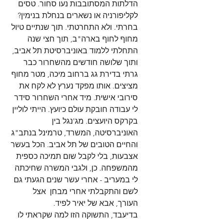
הדלתות המסתובבות נעו סחור. טסים 
לקליפורניה או נשארים בנחלת בנימין? 
בחרתי. ולא התחרטתי. תוך שנתיים טיול 
מחוף לחוף בארה"ב, תוך חצי שנה 
התחלתי ללמוד באוניברסיטת תל אביב, 
ותוך שלושה חודשים מהשחרור כבר 
גרתי בדירת גג ברחוב מיכה, מטר מחוף 
מציצים. אותו מפקד נערץ לא לקח את 
סירובי אישית. מיד אחרי השחרור סידר 
לי עבודה חובקת עולם כיועץ. הייתי לוליין 
בקרקס היועצים. מג'נגל בין 
האוניברסיטה, המשרד, טרמינל בנתב"ג 
והחיים הטובים של תל אביב. הכל בעשר 
אצבעות, בלי לקבל שום תמיכה כספית 
מהמשפחה. כן, ולגבי המשרה שחיכתה 
לי במעריב - אחרי עשר שנים הגעתי גם 
לשם והתקבלתי אחרי מבחן  אצל 
העורך, אבא של יאיר לפיד.
בדיעבד, התשוקה הזו למה שקראתי לו 