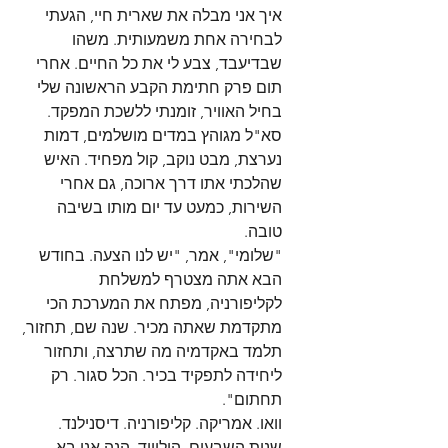
איך אני מבלה את שארית חיי, הגעתי 
לבחירה אחת משמעותית. משהו 
שבדיעבד, צבע לי את כל החיים. אחרי 
תום פרק חתימת הקבע הראשונה שלי 
בחיל האוויר, זומנתי ללשכת המפקד. 
סא"ל מגוהץ במדים מושלמים, דמות 
נערצת, מבט נוקב, קול מפחיד. האיש 
שהלכתי אתו דרך ארוכה, גם אחרי 
השירות, כמעט עד יום מותו בשיבה 
טובה.
"שלומי", אמר, "יש לנו הצעה. בחודש 
הבא אתה מצטרף למשלחת 
לקליפורניה, מפתח את המערכת הכי 
מתקדמת שאתה מכיר. שנה שם, תחזור, 
תלמד באקדמיה מה שתרצה, ותחזור 
ליחידה לתפקיד בכיר. הכל סגור. רק 
תחתום".
וואו. אמריקה. קליפורניה. דיסנילנד. 
שנות השבעים. הוליווד, הנה אני בא.