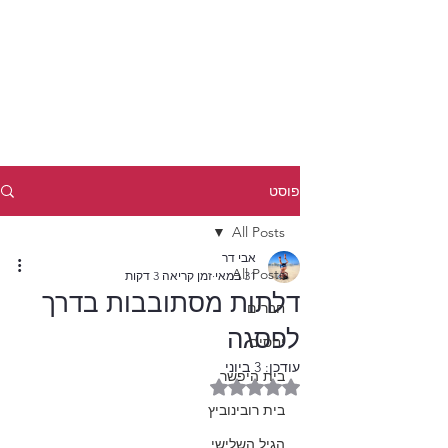
פוסט
All Posts
אבי דר
All Posts
31 במאי
זמן קריאה 3 דקות
דלתות מסתובבות בדרך
חברים
לפסגה
יחסים
עודכן:
3 ביוני
בית היפשר
דירוג של NaN מתוך 5 כוכבים
בית רובינוביץ
הגיל השלישי