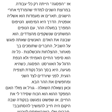
אז "הפסגה" הייתה רק כלי עבודה. 
במרוצת השנים למדתי שהמרדף אחרי 
הישגים, תארים או מעמדות הוא אשליה 
אופטית. הדרך היא המימוש. הטיפוס 
המפרך במעלה ההר, עם הנופים 
המשתנים שנשקפים מהצדדים, הוא 
שבונה את האדם. האנשים שאתה פוגש 
על השביל, החברים שתומכים בך 
מאחור, ההצלחות והכשלונות - כל זה 
הוא סיפור החיים האמיתי ולא הנפת 
הדגל על האוורסט. הפסגה, כשהיא 
מגיעה, היא בסך הכל נקודת תצפית 
רגעית, לפני שיורדים לצד השני 
ומחפשים את ההר הבא.
וכאן נשאלת השאלה - גורל או מזל? האם 
המפקד ההוא הוא הכוח שסידר לי את 
החיים, או שפשוט נפגשנו בנקודה שבה 
היקום היה חייב להמשיך להסתובב?
 חברים שלי, כשנרשמתם לטכניון, 