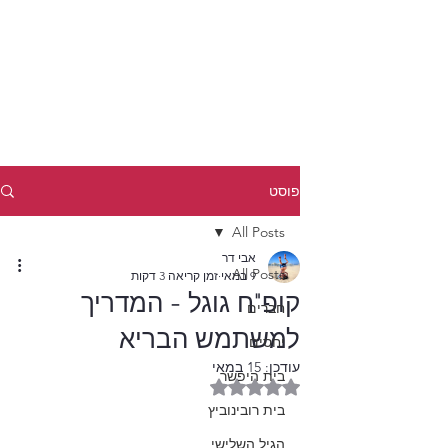
פוסט
All Posts
אבי דר
All Posts
9 במאי
זמן קריאה 3 דקות
קופ"ח גוגל - המדריך
חברים
למשתמש הבריא
יחסים
עודכן:
15 במאי
בית היפשר
דירוג של NaN מתוך 5 כוכבים
בית רובינוביץ
הגיל השלישי