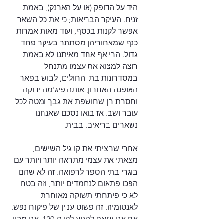
היד על הדופק (או על הארנק), באמת 
זניח. העיקר הבריאות; כי את כל השאר 
אפשר לקנות בכסף, ועוד מאות אמרות 
כנף שמאחוריהן מסתתר בעיקר פחד 
גדול. הרי אף אחד מאיתנו לא באמת 
רוצה למצוא את עצמו מתנחל 
במסדרונות בתי החולים, לבוש בפאר 
האופנה האחרון, אותה פיג'מה ירוקה 
וחסרת חן שחושפת את גבך ומטה לכל 
עובר ושב. אז בואו נסכם שאנחנו 
נשארים בריאים. בבית.
אחרי שחציתי את קו גיל השישים, 
מצאתי את עצמי מתראה יותר ויותר עם 
בוגרי בתי הספר לרפואה. זה לא שהם 
הפכו פתאום לנחמדים יותר, וזה בטח 
לא כי פיתחתי תשוקה מאוחרת 
לאנטומיה. זה פשוט עניין של פיקוח נפש. 
אם אני שואף להגיע לקו ה-120, אני מבין 