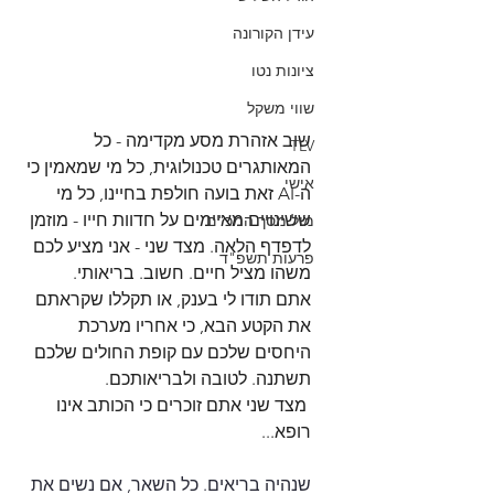
עידן הקורונה
ציונות נטו
שווי משקל
שוב אזהרת מסע מקדימה - כל 
TLV
המאותגרים טכנולוגית, כל מי שמאמין כי 
אישי
ה-AI זאת בועה חולפת בחיינו, כל מי 
ששינויים מאיימים על חדוות חייו - מוזמן 
מול מסך המכ"ם
לדפדף הלאה. מצד שני - אני מציע לכם 
פרעות תשפ"ד
משהו מציל חיים. חשוב. בריאותי. 
אתם תודו לי בענק, או תקללו שקראתם 
את הקטע הבא, כי אחריו מערכת 
היחסים שלכם עם קופת החולים שלכם 
תשתנה. לטובה ולבריאותכם.
 מצד שני אתם זוכרים כי הכותב אינו 
רופא...
שנהיה בריאים. כל השאר, אם נשים את 