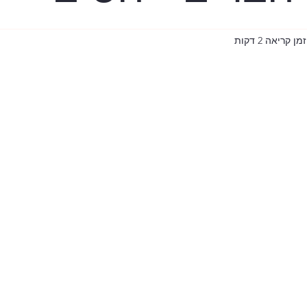
ר
בית רובינוביץ
זמן קריאה 2 דקות
ישי
עידן הקורונה
שווי משקל
TLV
המכ"ם
פרעות ת