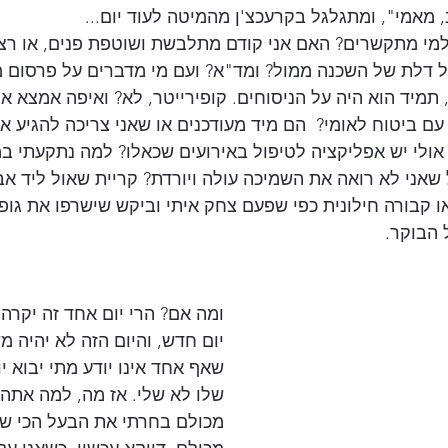
, מאמי", ומתגלגל בקרעכצ'ן מהמיטה לעוד יום...
למי מתקשרים? האם אני קודם מתלבשת ושוטפת פנים, או רצה
ל דלת של השכנה ממול? ומד"א? ועם מי מדברים על פרסום מ
תמיד הוא היה על הניסוחים. קופירייטר, לא? ואיפה אמצא א
עם ביטוח לאומי?  הם מיד מעודכנים או שאני צריכה להגיע א
ולי יש אפליקציה לטיפול באירועים שכאלו? למה נתקעתי ב
 שאני לא רואה את השמיכה עולה ויורדת? קריית שאול ליד אב
ו קבורה חילונית כפי שפעם צחק איתי וביקש שישרפו את גופת
הבוקר. 
ומה אם? הרי יום אחד זה יקרה.
יום חדש, והיום הזה לא יהיה מש
שאף אחד אינו יודע מתי יבוא יומ
שלו לא שלי. אז מה, למה אתה 
מכולם בחרתי את הבעל הכי שק