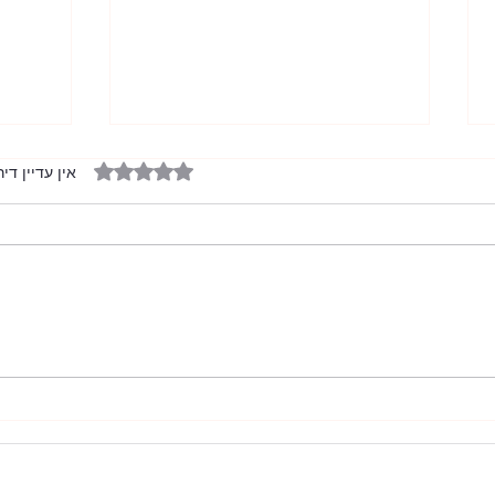
דירוג של 0 מתוך 5 כוכבים
אין עדיין דיר
חתונת הלורדים
מלחמו