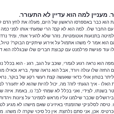
מעניין למה הוא עדיין לא התעורר.
 הוא כבר באספרסו הראשון של היום, מעלה את לחץ הדם לק
ם החבר שלו. למה הוא לא קם? הרי שמעתי אותו לפני כמה 
מיטה בתנועות אוטומטיות, נזהר שלא להעיר אותי, ומיד נרדם
אם הוא אמר לי משהו אתמול על אירוע שיתקיים הבוקר? טיול, 
לו עוד פגישת פרלמנט עם קבוצת חברים שלו שבגללה הוא דוח
פה הוא נראה רגוע לגמרי, שוכב על הגב, רגע - הוא בכלל נ
החזה שלו עולה ויורד, אבל הוא נראה שזוף, בריא וכאילו מו
יתר בטחון אולי כדאי שאעשה קצת רעשי רקע של בוקר, נראה
אלו - איך הגעתי לזה? מה, יכול להיות שהוא לא יתעורר לנצ
 בשנתו, לצידי, ואני בכלל לא שמתי לב? נו, באמת. איזה שטו
בירושלים שכבר שילמנו עליו מראש לסמינר על ציונות ויהדות
טיסה לסלוניקי שהזמנתי באיזיג'ט שאם מישהו לא מגיע לט
כרטיס. אכן, אני סתם נלחצת. אין כל סיכוי שקרה לו משהו. מ