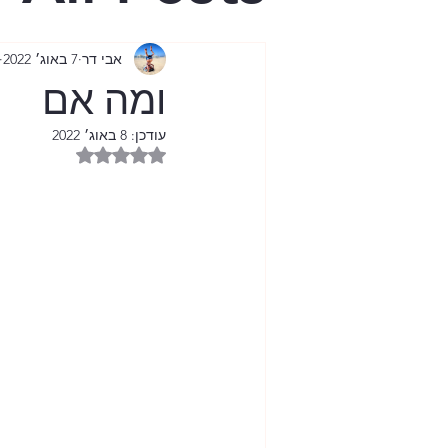
בית היפש
אבי דר
7 באוג׳ 2022
ומה אם
הגיל השל
עודכן:
8 באוג׳ 2022
דירוג של NaN מתוך 5 כוכבים
ציונות נטו
מול מסך 