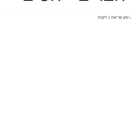
ר
בית רובינוביץ
זמן קריאה 2 דקות
ישי
עידן הקורונה
שווי משקל
TLV
המכ"ם
פרעות ת