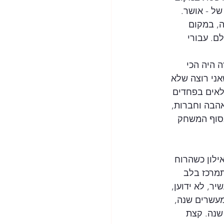
של - אושר.
, במקום 
ם. עבורי 
 היה הכי 
ני רוצה שלא 
לאים בפחדים 
הודעה מיוחדת עבורם: GAME OVER. הכול מאהבה וחברות, 
בסוף המשחק 
ילון כשהרוח 
מרכז בלב 
ר, לא ידוען, 
מעשרים שנה, 
ני שנה. קצת  