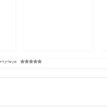
דירוג של 0 מתוך 5 כוכבים
אין עדיין דיר
חתונת
היירוט האחרון ביב"א הצפונית