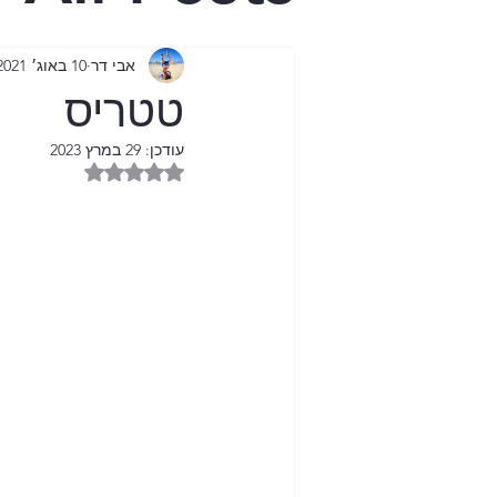
בית היפש
אבי דר
10 באוג׳ 2021
טטריס
הגיל השל
עודכן:
29 במרץ 2023
דירוג של NaN מתוך 5 כוכבים
ציונות נטו
מול מסך 