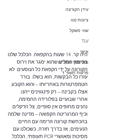
עידן הקורונה
ציונות נטו
שווי משקל
TLV
אישי
היה קר. 14 שעות בהקפאה. הכלכל שלנו 
בטיסה החליט שהוא ימגר את וירוס 
מול מסך המכ"ם
הקורונה על ידי הקפאת כל הנוסעים. לא 
פרעות תשפ"ד
עזרו כל הבקשות, הוא בשלו. בורר 
הטמפרטורות באחריותו – והוא הקובע. 
אצלו בקבינה – רק פינגווינים ייהנו.
אחרי שבועיים בפלורידה החמימה, 
נהנים מחופים אין סופיים, צל הדקלים 
וכיף המרגריטה הקפואה – מדינה שלמה 
בהכחשת קורונה וזרימה עם החיים 
הנעימים; אז בדרך חזרה, כשכולנו עם 
מסיכות ומאושרי PCR תעופתי, הכלכל 