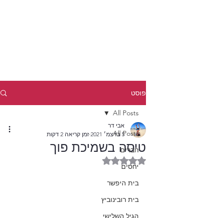
פוסט
All Posts
אבי דר
All Posts
5 בדצמ׳ 2021
זמן קריאה 2 דקות
טיסה בשמיכת פוך
חברים
דירוג של NaN מתוך 5 כוכבים
יחסים
בית היפשר
בית רובינוביץ
הגיל השלישי