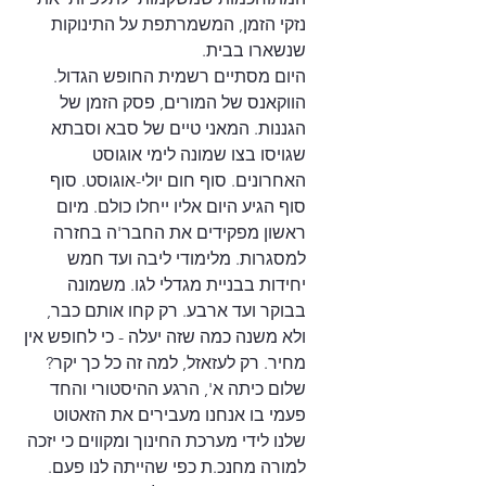
נזקי הזמן, המשמרתפת על התינוקות 
שנשארו בבית. 
היום מסתיים רשמית החופש הגדול. 
הווקאנס של המורים, פסק הזמן של 
הגננות. המאני טיים של סבא וסבתא 
שגויסו בצו שמונה לימי אוגוסט 
האחרונים. סוף חום יולי-אוגוסט. סוף 
סוף הגיע היום אליו ייחלו כולם. מיום 
ראשון מפקידים את החבר'ה בחזרה 
למסגרות. מלימודי ליבה ועד חמש 
יחידות בבניית מגדלי לגו. משמונה 
בבוקר ועד ארבע. רק קחו אותם כבר, 
ולא משנה כמה שזה יעלה - כי לחופש אין 
מחיר. רק לעזאזל, למה זה כל כך יקר?
שלום כיתה א', הרגע ההיסטורי והחד 
פעמי בו אנחנו מעבירים את הזאטוט 
שלנו לידי מערכת החינוך ומקווים כי יזכה 
למורה מחנכ.ת כפי שהייתה לנו פעם. 