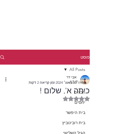
פוסט
All Posts
אבי דר
All Posts
30 באוג׳ 2024
זמן קריאה 2 דקות
כיתה א', שלום !
חברים
דירוג של NaN מתוך 5 כוכבים
יחסים
בית היפשר
בית רובינוביץ
הגיל השלישי