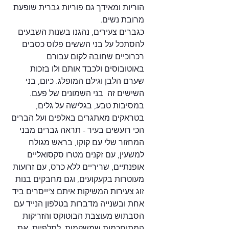
הוריות ומאידך גם פוריות גברית שופעת 
מרובת נשים. 
כגברים צעירים, נהגנו בשנות השבעים 
להסתכל על בני הששים פלוס כסבים 
רכרוכיים שחובה לקום עבורם 
באוטובוסים ולכבד אותם ולו בזכות 
שערם הלבן וגילם המופלג. כיום, בני 
השישים זה  בני השמונים של פעם. 
במסיבות טבע, בגלישה על גלים, 
בטראקים מאתגרים באלפים ועל הברים 
הכי רועשים בעיר - תראה גברים מבני 
המחזור שלי עם קוקו, בראש מגולח 
למשעין, עם זקנים מטרו סקסואליים 
אופנתיים, שריריים ללא כרס, עם זרועות 
מעוטרות בקעקועים, וגם מחבקים בנות 
זוג צעירות המשיקות איתם צ'ייסרים ביד 
אחת ובשנייה מדברות בטלפון הנייד עם 
הסבתוש מעוצבת הבוטוקס והזריקות 
המתוחכמות שמשקמות  לתלפיות  את 