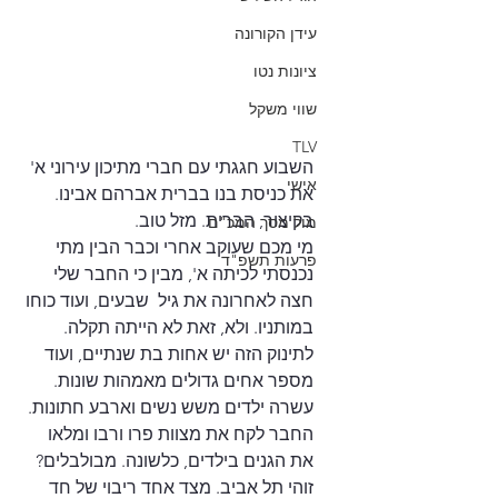
עידן הקורונה
ציונות נטו
שווי משקל
TLV
השבוע חגגתי עם חברי מתיכון עירוני א' 
אישי
את כניסת בנו בברית אברהם אבינו. 
בקיצור, הברית. מזל טוב. 
מול מסך המכ"ם
מי מכם שעוקב אחרי וכבר הבין מתי 
פרעות תשפ"ד
נכנסתי לכיתה א', מבין כי החבר שלי 
חצה לאחרונה את גיל  שבעים, ועוד כוחו 
במותניו. ולא, זאת לא הייתה תקלה. 
לתינוק הזה יש אחות בת שנתיים, ועוד 
מספר אחים גדולים מאמהות שונות. 
עשרה ילדים משש נשים וארבע חתונות. 
החבר לקח את מצוות פרו ורבו ומלאו 
את הגנים בילדים, כלשונה. מבולבלים? 
זוהי תל אביב. מצד אחד ריבוי של חד 