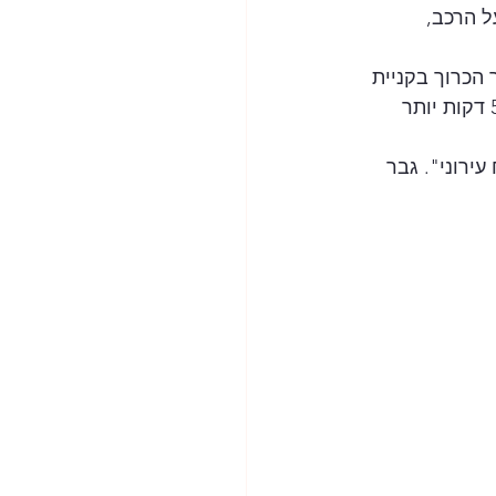
 הרכב, 
הכרוך בקניית 
בהפעלת אפליקציית חניה , הרצליה. השארתי אורות חניה מהבהבים, אך התעכבתי 5 דקות יותר 
ירוני". גבר 