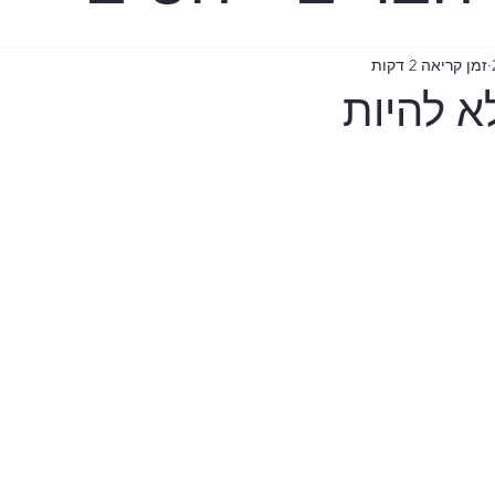
ר
בית רובינוביץ
זמן קריאה 2 דקות
א להיות
ישי
עידן הקורונה
שווי משקל
TLV
המכ"ם
פרעות ת