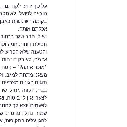
על סך ידוע. לקחתם הי
הוצאה לפועל, לא תקב
בקומה השלישית באבן ג
אכלתם אותה.
יש לי חבר שגר ברחוב 
חבילת דוחות חניה ועו
והטענה שלא הפריע לא
אז מה, לא רק דו"חות 
"מוכר אותה?" – נוסח מ
מצאנו מתחת למגב, ולא
נהגים הגונים מצרפים 
בבית הקפה ממול, שרא
לצערי אין לי ביטוח, ואני מקווה ש
לפעמים יוצא לך לחנות
שמור. נחלה פרטית, שב
להגן עליה בתקיפות, א