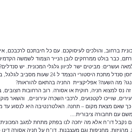
נית ברחוב, והולכים לעיסוקכם. עם כל חיבתכם לרכבכם, אי
רתם, כבר בולט ממרחקים לובן הנייר הצמוד לשמשה הקדמית
אה ועשרים: מביטים ישר לכיוון גלגלי המכונית. יש סנדלים?
הזה וותיק והוציא מהמחסן סנדל מתכת היסטורי הנצמד ל 24 שע
נגו? מה השעה? אפליקציית  החניה בהתאם להוראות?
ה נס למצוא חניה, חוקית או אסורה. רוב הרחובות חצובים, ב
ירים, שוייכו לקטנועים, לרכבי השכרה עירוניים,  והשאר מוק
 כך שאם מצאת מקום – תחנה. האלטרנטיבה היא לנסוע עד מ
משם עם תחבורה ציבורית....
 נקבל דו"ח אלא מה יחכה לנו בפתק מתחת למגב המכונית 
מרגיזות, מחניפות וגם מעצבנות. דו"ח על חניה אסורה דינו 