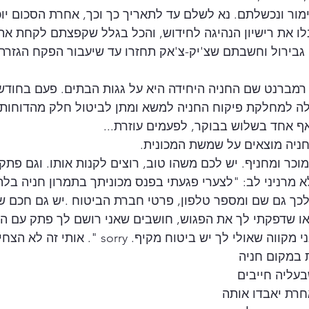
מור ונכשלתם. נא לשלם עד לתאריך כך וכך, אחרת הסכום יוכ
לו את רישיון הנהיגה לחידוש, והכל בגלל שקפצתם לקחת א
בירול וחשבתם שצ'יק-צ'אק תחזרו עד שיעבור הפקח הגזרתי
רמברנט שם החניה היחידה היא על גגות הבתים. פעם בחודש 
לה למחלקת פיקוח החניה למשא ומתן לביטול חלק מהדוחות. 
ף אחד בשלוש בבוקר, לפעמים עוזרת...
חניה מוצאים על שמשת המכונית. 
וכר ומחניף. יש לכם משהו טוב, רוצים לקנות אותו. וגם פתק
 מרניני לב: "לצערי פגעתי בפנס מכוניתך בתמרון חניה בלת
לכך גם שם ומספר טלפון, פרטי חברת הביטוח .יש גם חכם שכ
ו שדפקתי לך את הפגוש, חושבים שאני רושם לך פתק עם הפ
אולי לך יש ביטוח מקיף. sorry ". אותי זה לא הצחיק. 
 במקום חניה 
עליה חייבים 
חרת יאבדו אותה 