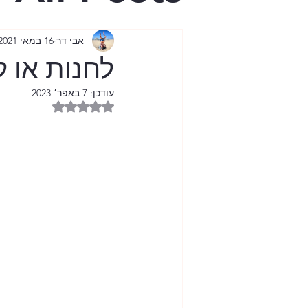
בית היפש
אבי דר
16 במאי 2021
לחנות או ל
הגיל השל
עודכן:
7 באפר׳ 2023
דירוג של NaN מתוך 5 כוכבים
ציונות נטו
מול מסך 