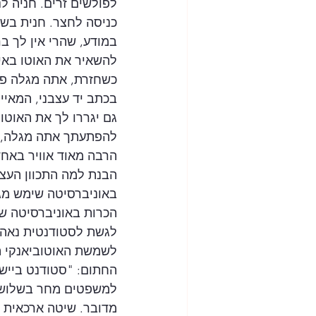
לפולשים זרים. חניה לנכ
כניסה לחצר. חנית בשג
במודע, שהרי אין לך בר
להשאיר את האוטו באיז
כשחזרת, אתה מגלה פת
בכתב יד עצבני, המאי
גם יגררו לך את האוטו 
להפתעתך אתה מגלה, 
הרבה מאוד אוויר באחד 
הבנת למה התכוון העצב
באוניברסיטה שימש מג
הכרות באוניברסיטה ש
לגשת לסטודנטית נאה ב
לשמשת האוטוביאנקי הא
החתום: "סטודנט ביישן
למשפטים מחר בשלוש א
מדובר. שיטה ארכאית ש