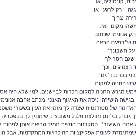
ים, קונסוליה, או 
גה, "רק לרגע" או 
ירה, צריך 
שהו מקום. ואז, 
ק אנונימי שכתוב 
ים ש"בפעם הבאה 
על חשבונך". 
שגם חסר לך 
הצמיגים. וכך 
ני בכותבו "גם". 
רש החניה למקום 
ימש מגרש החניה למקום הכרות לביישנים. למי שלא היה אסר
גישה הישירה; ניסה את האיגוף האנכי. מכתב אהבה אנונימי
דומה של סטודנטית שצדה לך מזמן את העין בשעורי משפט ב
, גבוה, בג'ינס וחולצת פלנל משובצת, שימתין לך בקפטריה
חרי השיעור". הסקרנות הנשית תמיד הביאה אותן לפחות ל
מתגמדת לעומת אפליקציות ההיכרויות המתקדמות, אבל הן ע