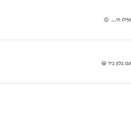
לו חי...  😉
ם בלון ביד 😃