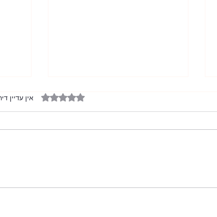
דירוג של 0 מתוך 5 כוכבים
אין עדיין דיר
חתונת
היירוט האחרון ביב"א הצפונית