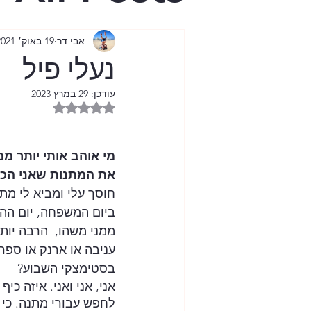
בית היפש
אבי דר
19 באוק׳ 2021
נעלי פיל
הגיל השל
עודכן:
29 במרץ 2023
דירוג של NaN מתוך 5 כוכבים
ציונות נטו
מי אוהב אותי יותר ממנ
את המתנות שאני הכי
מול מסך 
חוסך עלי ומביא לי מתנ
ביום המשפחה, יום ההו
ממני משהו,  הרבה יותר
עניבה או ארנק או ספר
בסטימצקי השבוע?
אני, אני ואני. איזה כיף
לחפש עבורי מתנה. כי 