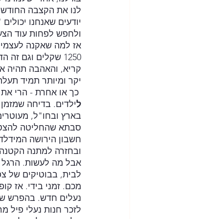
לנו את הקצבה החודשית
יודעים שאנחנו יכולים
ולחפש לפחות עוד הצעה
1250 שקלים וגם זה
קריא, והאהבה תהיה אי
יקר ומיותר תמיד תעל
 כך או אחרת - הרי את ההפרש במחיר לא אני משלם אלא אותה קרן ידועה. פי"ל. 
ל
ילדים. בדיחה שמזמן 
בארץ ובחו"ל, מעוטרים
סבתא שהחליטה להצטרף
חשבון הירושה המידלדל
ובחזרה למתנה הקטנה ל
אבל מה לעשות. הרגל מ
לבית, בבוטיקים של צפו
מכם. זמני בידי. אז קו
נעלים חדש. בהפרש שחס
לזכר חנות נעלי פיל מר