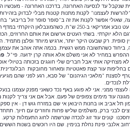
 שנקבל עד לנסיעה האחרונה, בדרכנו האחרונה - מעכשיו הכל
 "להרשות לעצמנו" לקנות מתנות קטנות מבלי לבדוק בזהירות
, שאולי אפשר לקנות את זה ב"סופר סופר זול בריבוע" בח
אז למה שאקנה לעצמי עט נובע אמריקאי ב-250 ש"ח, כשהמונבלאן היוק
 הדגם הלא יוקרתי. בשתי העטים ארשום את אותם החרוזים, הכת
ן סופית. רק שבעט היקר יותר, ארגיש מיוחד ופלצן מתמיד. ה
ה, ביחוד כשהתשובה ממש רגשית. בכמה אתה אוהב את עצמך
פ
ח
לא מצחיקה אותי אבל חברים שלי חוגגים בזכותה בטיולי אופ
 בחליפות עור קצת פאטטיות ומאחור מחובקות  הבלונדינית
 לסצנת "מלאכי הגיהנום" של סבא, רגע לפני שהם מגיעים 
ת לנכדים. 
עצמי ממני. אני לא פוגע באף נכד כשאני מפנק עצמנו בנעלי
גונה עוד מימים צפופים של פעם. אבל אם אני צריך לקנות 
ן תל אביב או בחנות היבואן אי שם במזרח גוש דן - אין ספק.
פצים לבני ברק, משלמים שליש פחות וחוזרים עם חיוך. תתחדש
כנו  קונים עוד זוג לנכדה שנרשמה לחוג התעמלות קרקע. 
חוב אלנבי פינת נחלת בנימין. שם היו רוכשים בשנות הששים 