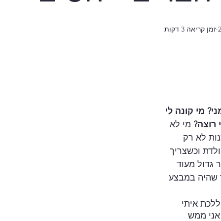
ר
בית רובינוביץ
זמן קריאה 3 דקות
ישי
עידן הקורונה
שווי משקל
TLV
י? מי קונה לי 
 רוצה?
 מי לא 
המכ"ם
פרעות ת
ות לא רק 
לדת וכשצריך 
 גדול מעוד 
 שהיה במבצע 
 ללכת איתי 
אני ממש 