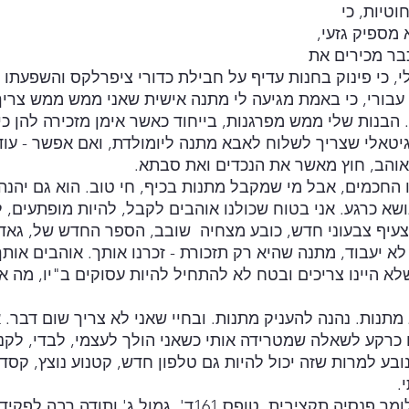
וטיות, כי 
מספיק גזעי, 
בר מכירים את 
 כי פינוק בחנות עדיף על חבילת כדורי ציפרלקס והשפעתו מי
 עבורי, כי באמת מגיעה לי מתנה אישית שאני ממש ממש צריך.
 הבנות שלי ממש מפרגנות, בייחוד כאשר אימן מזכירה להן כי
גיטאלי שצריך לשלוח לאבא מתנה ליומולדת, ואם אפשר - עוד
אוהב, חוץ מאשר את הנכדים ואת סבתא. 
 החכמים, אבל מי שמקבל מתנות בכיף, חי טוב. הוא גם יהנה 
ושא כרגע. אני בטוח שכולנו אוהבים לקבל, להיות מופתעים, 
עיף צבעוני חדש, כובע מצחיה  שובב, הספר החדש של, גאדג
 יעבוד, מתנה שהיא רק תזכורת - זכרנו אותך. אוהבים אותך.
לא היינו צריכים ובטח לא להתחיל להיות עסוקים ב"יו, מה אני
מתנות. נהנה להעניק מתנות. ובחיי שאני לא צריך שום דבר. א
 כרקע לשאלה שמטרידה אותי כשאני הולך לעצמי, לבדי, לקנו
ובע למרות שזה יכול להיות גם טלפון חדש, קטנוע נוצץ, קסדת
.
בגילנו, אחרי שלמדנו לומר פנסיה תקציבית, טופס 161ד', גמול 