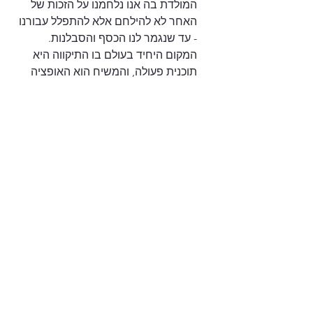
המולדת בה אנו נלחמנו על הזכות של 
האחר לא להילחם אלא להתפלל עבורנו 
- עד שנגמר לנו הכסף והסבלנות. 
המקום היחיד בעולם בו התיקווה היא 
תוכנית פעולה, והמשיח הוא האופציה 
היחידה להחליף את ראש הממשלה.
סבתא וסבא יקירים - עם כל הכבוד לכל 
החסכונות הפנסיונים שטרחתם לצבור, 
תזכרו כי הנכדים יהיו רגעי האושר 
היחידים שלכם בתקופה הקרובה. חבקו 
אותם חזק. גם אם חם ולח ואתם 
הקייטנה היחידה שפועלת במשפחה עד 
לתחילת ספטמבר.