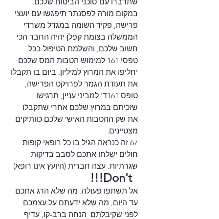
שתדברו עם סוכני הביטוח שלכם, 
במקום מורה לפסנתר תיפגשו עם יועצי 
פרישה, פקיד השומה במגדל משרדי 
הממשלה בצומת קפלן יהיה החבר הכי 
חשוב שלכם, והשלמת הטיפול בכל 
טפסי 161 למימוש הטבות המס שלכם 
יחליפו את המרוץ למיליון. ביום בו תקבלו 
את תעודת הגמר לפרויקט הפרישה, 
טופס 161ד' למביני עניין, תרגישו 
שזכיתם במרוץ שלכם אחרי שתקבלו 
את שק ההטבות האישי שלכם כוותיקים 
מצטיינים.
67 זה כנראה הגיל בו כל רופאי קופות  
חולים ישלחו אתכם לסבב בדיקות 
שגרתיות. עצה חברית (היועץ אינו רופא) 
  Don't!!!
אל תשתפו פעולה. מה שלא הרג אתכם 
עד היום, מה שלא ידעתם על עצמכם 
לפני שקיבלתם  הנחה ברב-קו, עדיף 