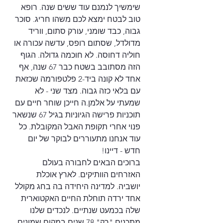
שימשיך לנמנם עוד ששים שנה. רופא 
טוב לבטח ימצא לכם משהו חריג. סוכר 
גבוה, כבד שומני, עורק סתום, ווריד 
מדולדל, שסתום רופס, עדשה עכורה או 
חוליה דחוסה. לא חוכמה גדולה. הגוף 
הזה מסתובב בשטח כבר 67 שנה, אף 
אחד לא קונה ביד-2 פלטפורמה שכזאת 
עם בלאי כזה גבוה. מצד שני - לא 
שמעתי על אלמן.ה חייכן שוחר חיים עם 
תוכניות פרישה הגיוניות בגיל 67 שנשאר 
פנוי אחרי תקופת האבל המקובלת. כל 
עוד אנחנו מתעוררים לבוקר של יום 
חדש - דיינו!
ברוכים הבאים לחבורה בעולם 
האזרחים הוותיקים. לארץ אוכלת 
יושביה. למדינה היחידה בה בחג מקולל 
אחד ירדה תוחלת החיים האקטוארית 
שלה בכמעט שנתיים. לנכדים שלנו 
מתכנים "רק" 78 שנים במקום שמונים 