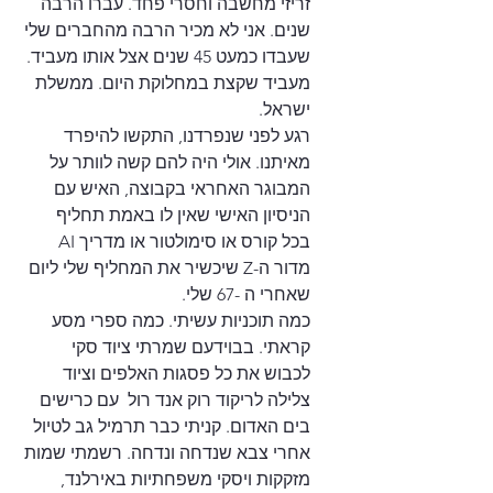
זריזי מחשבה וחסרי פחד. עברו הרבה 
שנים. אני לא מכיר הרבה מהחברים שלי 
שעבדו כמעט 45 שנים אצל אותו מעביד. 
מעביד שקצת במחלוקת היום. ממשלת 
ישראל.
רגע לפני שנפרדנו, התקשו להיפרד 
מאיתנו. אולי היה להם קשה לוותר על 
המבוגר האחראי בקבוצה, האיש עם 
הניסיון האישי שאין לו באמת תחליף 
בכל קורס או סימולטור או מדריך AI 
מדור ה-Z שיכשיר את המחליף שלי ליום 
שאחרי ה -67 שלי.
כמה תוכניות עשיתי. כמה ספרי מסע 
קראתי. בבוידעם שמרתי ציוד סקי 
לכבוש את כל פסגות האלפים וציוד 
צלילה לריקוד רוק אנד רול  עם כרישים 
בים האדום. קניתי כבר תרמיל גב לטיול 
אחרי צבא שנדחה ונדחה. רשמתי שמות 
מזקקות ויסקי משפחתיות באירלנד, 