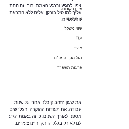
צפוי להגיע וברגע האמת. בום. זה נוחת 
עידן הקורונה
עליך כמו טיל בורקן  אלים ללא התראת 
ציונות נטו
צבע אדום. 
שווי משקל
TLV
אישי
מול מסך המכ"ם
פרעות תשפ"ד
את שעון הזהב קיבלנו אחרי 25 שנות 
עבודה. את תעודות ההוקרה והצל"שים 
אספנו לאורך השנים, כי זה באמת הגיע 
לנו לא רק בגלל הוותק. היינו צעירים, 