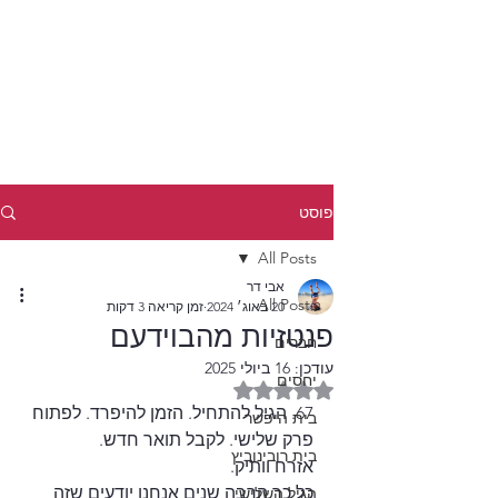
פוסט
All Posts
אבי דר
All Posts
20 באוג׳ 2024
זמן קריאה 3 דקות
פנטזיות מהבוידעם
חברים
עודכן:
16 ביולי 2025
יחסים
דירוג של NaN מתוך 5 כוכבים
67. הגיל להתחיל. הזמן להיפרד. לפתוח 
בית היפשר
פרק שלישי. לקבל תואר חדש. 
בית רובינוביץ
אזרח וותיק.
כל כך הרבה שנים אנחנו יודעים שזה 
הגיל השלישי