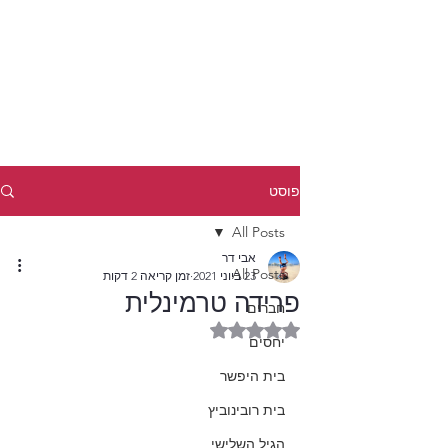
פוסט
All Posts
אבי דר
All Posts
23 ביוני 2021
זמן קריאה 2 דקות
פרידה טרמינלית
חברים
דירוג של NaN מתוך 5 כוכבים
יחסים
בית היפשר
בית רובינוביץ
הגיל השלישי