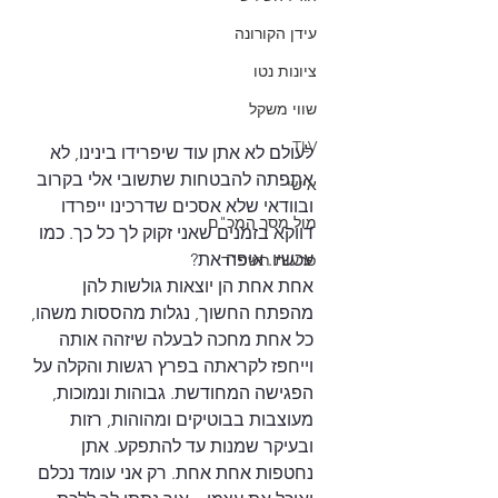
עידן הקורונה
ציונות נטו
שווי משקל
TLV
לעולם לא אתן עוד שיפרידו בינינו, לא 
אתפתה להבטחות שתשובי אלי בקרוב 
אישי
ובוודאי שלא אסכים שדרכינו ייפרדו 
מול מסך המכ"ם
דווקא בזמנים שאני זקוק לך כל כך. כמו 
עכשיו. איפה את?
פרעות תשפ"ד
אחת אחת הן יוצאות גולשות להן 
מהפתח החשוך, נגלות מהססות משהו, 
כל אחת מחכה לבעלה שיזהה אותה 
וייחפז לקראתה בפרץ רגשות והקלה על 
הפגישה המחודשת. גבוהות ונמוכות, 
מעוצבות בבוטיקים ומהוהות, רזות 
ובעיקר שמנות עד להתפקע. אתן 
נחטפות אחת אחת. רק אני עומד נכלם 