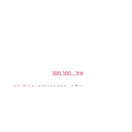
איור - תמר מסר
צילום - חברי בבנגקוק 
נח דולינסקי
אישי