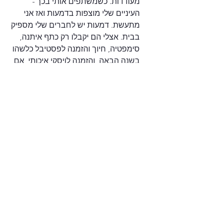
מעודדות. כשמשתפים אותי בכך - 
העיניים שלי מוצפות בדמעות ואז אני 
מתעשת. דמעות יש לחברים שלי מספיק 
בבית. אצלי הם יקבלו רק כתף איתנה, 
סימפטיה, חיוך והזמנה לפסטיבל כלשהו 
בשנה הבאה, והזמנה לויסקי איכותי, אם 
הרופא שלהם מרשה זאת כמובן.
מאחל לשמונת הקוראים הקבועים שלי 
בריאות איתנה ובשורות טובות, ומי 
שהרופא שלו הזמין אותו לשיחה רצינית, 
שיזכור כי החיים יפים, גם אם חיים אותם 
כל יום כאילו היה היום האחרון בחיינו.