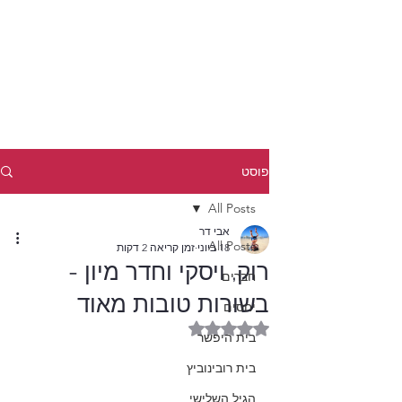
פוסט
All Posts
אבי דר
All Posts
18 ביוני
זמן קריאה 2 דקות
רוק, ויסקי וחדר מיון -
חברים
בשורות טובות מאוד
יחסים
דירוג של NaN מתוך 5 כוכבים
בית היפשר
בית רובינוביץ
הגיל השלישי