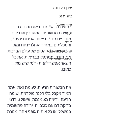
עידן הקורונה
ציונות נטו
שווי משקל
"תהיה בריא". זו כנראה הברכה הכי 
נפוצה במחוזותינו. המהדרין והנדיבים 
TLV
מוסיפים גם "בריאות ואריכות ימים", 
אישי
והמפליגים במחיר יאחלו "נחת ומזל 
מול מסך המכ"ם
טוב", שזה כבר הטופ של עולם הברכות. 
אני, תודה, מסתפק בבריאות. את כל 
פרעות תשפ"ד
השאר אפשר לקנות - למי שיש מזל, 
כמובן.
את הבשורות הרעות, לעומת זאת, אתה 
תמיד מקבל בלי הכנה מוקדמת. שומה 
חריגה, זרימה מגומגמת, שיעול טורדני, 
בדיקת דם עם כוכביות, ירידה פתאומית 
במשקל, או כל איתות גופני אחר. מנורת 