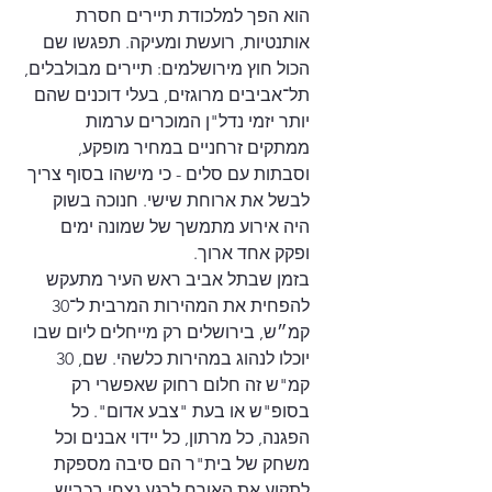
הוא הפך למלכודת תיירים חסרת 
אותנטיות, רועשת ומעיקה. תפגשו שם 
הכול חוץ מירושלמים: תיירים מבולבלים, 
תל־אביבים מרוגזים, בעלי דוכנים שהם 
יותר יזמי נדל"ן המוכרים ערמות 
ממתקים זרחניים במחיר מופקע, 
וסבתות עם סלים - כי מישהו בסוף צריך 
לבשל את ארוחת שישי. חנוכה בשוק 
היה אירוע מתמשך של שמונה ימים 
ופקק אחד ארוך.
בזמן שבתל אביב ראש העיר מתעקש 
להפחית את המהירות המרבית ל־30 
קמ״ש, בירושלים רק מייחלים ליום שבו 
יוכלו לנהוג במהירות כלשהי. שם, 30 
קמ"ש זה חלום רחוק שאפשרי רק 
בסופ"ש או בעת "צבע אדום". כל 
הפגנה, כל מרתון, כל יידוי אבנים וכל 
משחק של בית"ר הם סיבה מספקת 
לתקוע את האורח לרגע נצחי בכביש, 