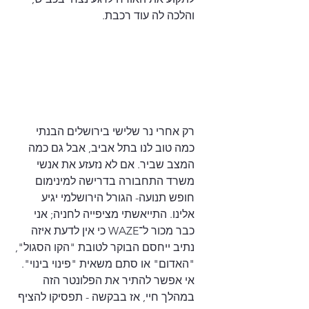
והלכה לה עוד רכבת.
רק אחרי נר שלישי בירושלים הבנתי 
כמה טוב לנו בתל אביב, אבל גם כמה 
המצב שביר. אם לא נזעזע את אנשי 
משרד התחבורה בדרישה למינימום 
חופש תנועה- הגורל הירושלמי יגיע 
אלינו. התייאשתי מציפייה לחניה; אני 
כבר מכור ל־WAZE כי אין לדעת איזה 
נתיב ייחסם הבוקר לטובת "הקו הסגול", 
"האדום" או סתם משאית "פינוי בינוי".
אי אפשר להתיר את הפלונטר הזה 
במהלך חיי, אז בבקשה - תפסיקו להציף 