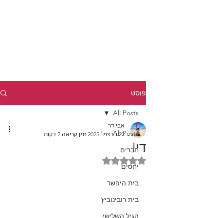
פוסט
All Posts
אבי דר
All Posts
22 בדצמ׳ 2025
זמן קריאה 2 דקות
די!
חברים
דירוג של NaN מתוך 5 כוכבים
יחסים
בית היפשר
בית רובינוביץ
הגיל השלישי