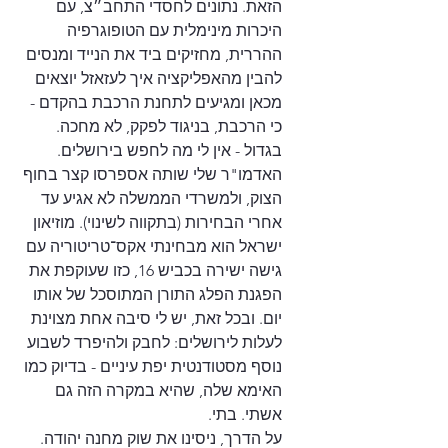
הזאת. נתונים לחסדי התחב״צ, עם 
היכרות מינימלית עם הטופוגרפיה 
ההררית, מחזיקים ביד את הנייד ומנסים 
להבין מהאפליקציה איך לעזאזל יוצאים 
מכאן ומגיעים לתחנת הרכבת בהקדם - 
כי הרכבת, בניגוד לפקק, לא מחכה.
בגדול - אין לי מה לחפש בירושלים. 
האדמו"ר שלי שותה אספרסו קצר בחוף 
הצוק, ולמשרדי הממשלה לא אגיע עד 
אחרי הבחירות (בתקווה לשינוי). מוזיאון 
ישראל הוא מבחינתי אקס־טריטוריה עם 
גישה ישירה בכביש 16, כזו שעוקפת את 
הפגנת הפלג התורן המתוסכל של אותו 
יום. ובכל זאת, יש לי סיבה אחת מצוינת 
לעלות לירושלים: לחבק ולהיפרד לשבוע 
נוסף מסטודנטית יפת עיניים - בדיוק כמו 
האימא שלה, שהיא במקרה הזה גם 
אשתי. בתי.
על הדרך, ניסינו את שוק מחנה יהודה. 