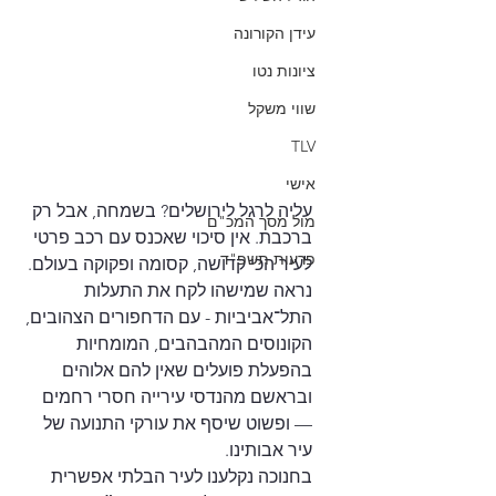
עידן הקורונה
ציונות נטו
שווי משקל
TLV
אישי
עליה לרגל לירושלים? בשמחה, אבל רק 
מול מסך המכ"ם
ברכבת. אין סיכוי שאכנס עם רכב פרטי 
פרעות תשפ"ד
לעיר הכי קדושה, קסומה ופקוקה בעולם. 
נראה שמישהו לקח את התעלות 
התל־אביביות - עם הדחפורים הצהובים, 
הקונוסים המהבהבים, המומחיות 
בהפעלת פועלים שאין להם אלוהים 
ובראשם מהנדסי עירייה חסרי רחמים 
— ופשוט שיסף את עורקי התנועה של 
עיר אבותינו.
בחנוכה נקלענו לעיר הבלתי אפשרית 